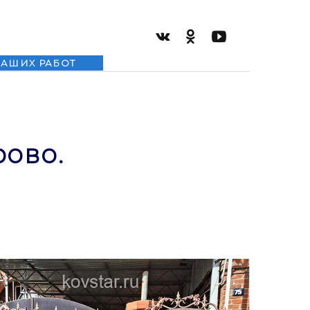
НАШИХ РАБОТ
рово.