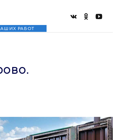
НАШИХ РАБОТ
рово.